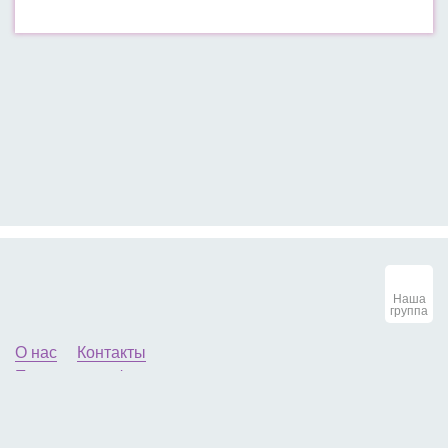
Наша
группа
О нас
Контакты
Политика конфиденциальности
© 2013-2026 Маленькие женские секреты. All
Rights Reserved. Копирование материалов