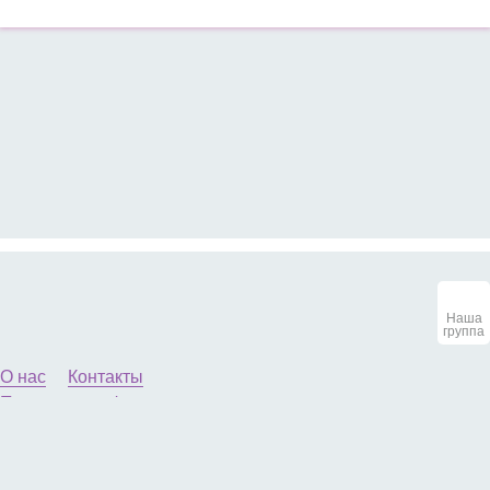
Наша
группа
О нас
Контакты
Политика конфиденциальности
© 2013-2026 Маленькие женские секреты. All Rights
Reserved. Копирование материалов разрешено
только с указанием активной ссылки на