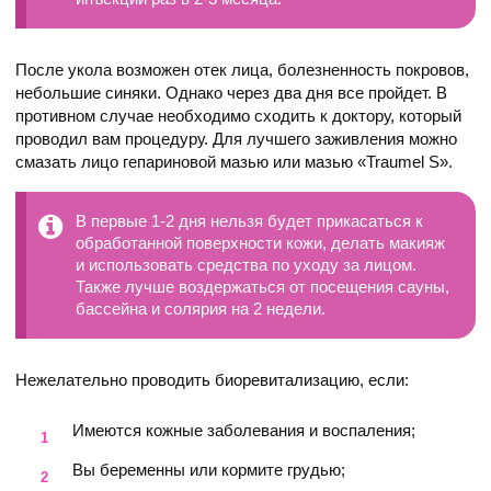
После укола возможен отек лица, болезненность покровов,
небольшие синяки. Однако через два дня все пройдет. В
противном случае необходимо сходить к доктору, который
проводил вам процедуру. Для лучшего заживления можно
смазать лицо гепариновой мазью или мазью «Traumel S».
В первые 1-2 дня нельзя будет прикасаться к
обработанной поверхности кожи, делать макияж
и использовать средства по уходу за лицом.
Также лучше воздержаться от посещения сауны,
бассейна и солярия на 2 недели.
Нежелательно проводить биоревитализацию, если:
Имеются кожные заболевания и воспаления;
Вы беременны или кормите грудью;