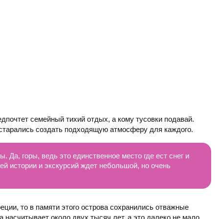
предпочтет семейный тихий отдых, а кому тусовки подавай.
остарались создать подходящую атмосферу для каждого.
. Да, горы, ведь это единственное место где ест снег и
й истории и экскурсий ждет небольшой, но очень
реции, то в памяти этого острова сохранились отважные
а насчитывает около двух тысяч лет, а это далеко не мало,