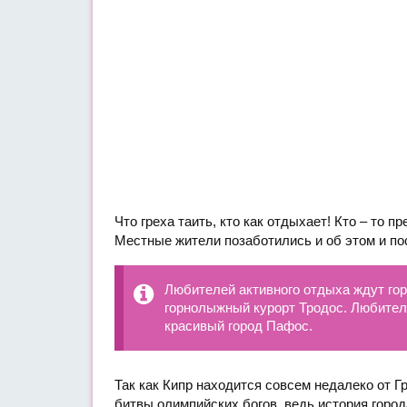
Что греха таить, кто как отдыхает! Кто – то 
Местные жители позаботились и об этом и п
Любителей активного отдыха ждут горы
горнолыжный курорт Тродос. Любителе
красивый город Пафос.
Так как Кипр находится совсем недалеко от Г
битвы олимпийских богов, ведь история город