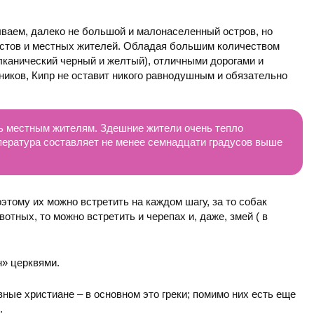
ываем, далеко не большой и малонаселенный остров, но
ристов и местных жителей. Обладая большим количеством
улканический черный и желтый), отличными дорогами и
ников, Кипр не оставит никого равнодушным и обязательно
ь местным жителям. Здешние жители очень тепло
мпература составляет не менее семнадцати градусов выше
оэтому их можно встретить на каждом шагу, за то собак
отных, то можно встретить и черепах и, даже, змей ( в
н» церквями.
ые христиане – в основном это греки; помимо них есть еще
.