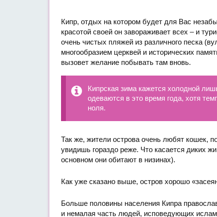
Кипр, отдых на котором будет для Вас незаб
красотой своей он завораживает всех – и ту
очень чистых пляжей из различного песка (в
многообразием церквей и исторических памят
вызовет желание побывать там вновь.
Кипрская зима кажется холодной лиш
одеваются в это время года, хотя те
ноля.
Так же, жители острова очень любят кошек, п
увидишь гораздо реже. Что касается диких жив
основном они обитают в низинах).
Как уже сказано выше, остров хорошо «засея
Больше половины населения Кипра православн
и немалая часть людей, исповедующих ислам