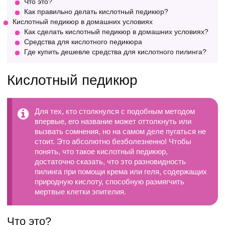
Что это?
Как правильно делать кислотный педикюр?
Кислотный педикюр в домашних условиях
Как сделать кислотный педикюр в домашних условиях?
Средства для кислотного педикюра
Где купить дешевле средства для кислотного пилинга?
Кислотный педикюр
Для тех, кто столкнулся с подобным методом
впервые, его название может оттолкнуть или
вызвать сомнения, но на самом деле пугаться не
стоит. Это абсолютно безболезненно! Чтобы
понять, что такое кислотный педикюр,
достаточно сказать, что это разновидность
пилинга при помощи крема или геля, содержащих
природную кислоту, способную размягчить
мертвые клетки эпителия.
Что это?