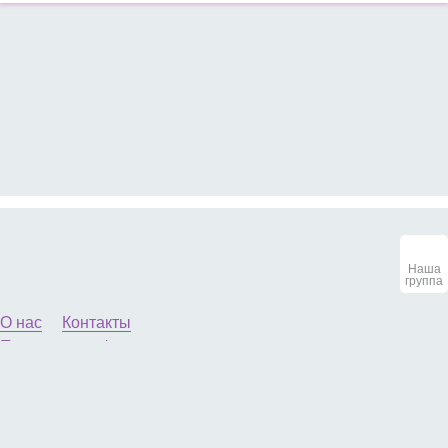
Наша
группа
О нас
Контакты
Политика конфиденциальности
© 2013-2026 Маленькие женские секреты. All Rights
Reserved. Копирование материалов разрешено
только с указанием активной ссылки на
первоисточник