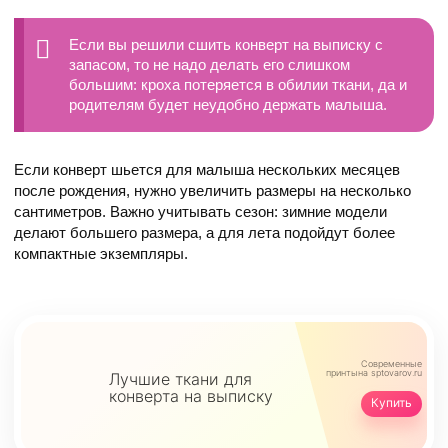
Если вы решили сшить конверт на выписку с
запасом, то не надо делать его слишком
большим: кроха потеряется в обилии ткани, да и
родителям будет неудобно держать малыша.
Если конверт шьется для малыша нескольких месяцев
после рождения, нужно увеличить размеры на несколько
сантиметров. Важно учитывать сезон: зимние модели
делают большего размера, а для лета подойдут более
компактные экземпляры.
Современные
принты
на sptovarov.ru
Лучшие ткани для
конверта на выписку
Купить