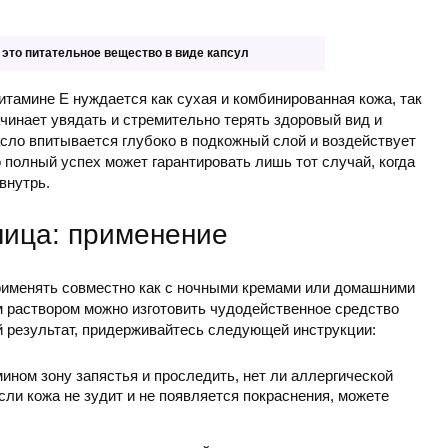
то питательное вещество в виде капсул
итамине Е нуждается как сухая и комбинированная кожа, так
начинает увядать и стремительно терять здоровый вид и
асло впитывается глубоко в подкожный слой и воздействует
 полный успех может гарантировать лишь тот случай, когда
внутрь.
лица: применение
рименять совместно как с ночными кремами или домашними
им раствором можно изготовить чудодейственное средство
й результат, придерживайтесь следующей инструкции:
ином зону запястья и проследить, нет ли аллергической
сли кожа не зудит и не появляется покраснения, можете