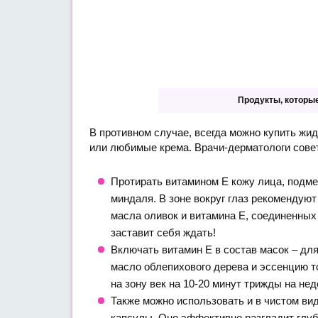
Продукты, которы
В противном случае, всегда можно купить жид
или любимые крема. Врачи-дерматологи совет
Протирать витамином Е кожу лица, подме
миндаля. В зоне вокруг глаз рекомендую
масла оливок и витамина Е, соединенных
заставит себя ждать!
Включать витамин Е в состав масок – для
масло облепихового дерева и эссенцию т
на зону век на 10-20 минут трижды на не
Также можно использовать и в чистом ви
капсулы. Оно эффективно разгладит глу