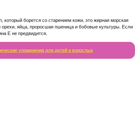
, который борется со старением кожи, это жирная морская
е орехи, яйца, проросшая пшеница и бобовые культуры. Если
ина Е не предвидится.
ические упражнения для детей и взрослых