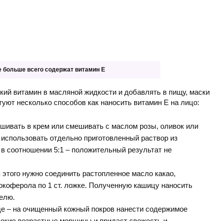
е больше всего содержат витамин Е
кий витамин в масляной жидкости и добавлять в пищу, маски
уют несколько способов как наносить витамин Е на лицо:
шивать в крем или смешивать с маслом розы, оливок или
т использовать отдельно приготовленный раствор из
 в соотношении 5:1 – положительный результат не
 этого нужно соединить растопленное масло какао,
окоферола по 1 ст. ложке. Полученную кашицу наносить
делю.
де – на очищенный кожный покров нанести содержимое
бокие возрастные морщины и придаст свежесть и