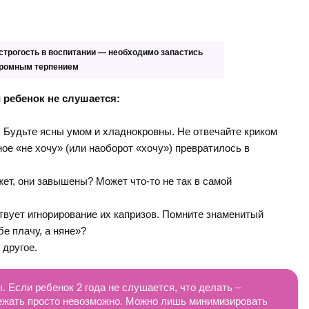
 строгость в воспитании — необходимо запастись
громным терпением
и ребенок не слушается:
. Будьте ясны умом и хладнокровны. Не отвечайте криком
ное «не хочу» (или наоборот «хочу») превратилось в
ет, они завышены? Может что-то не так в самой
вует игнорирование их капризов. Помните знаменитый
бе плачу, а няне»?
 другое.
. Если ребенок 2 года не слушается, что делать –
збежать просто невозможно. Можно лишь минимизировать