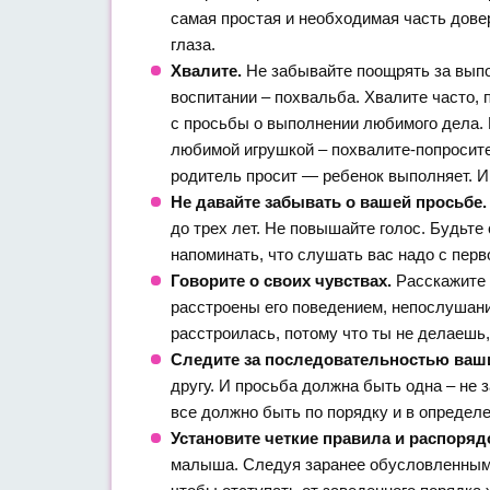
самая простая и необходимая часть дове
глаза.
Хвалите.
Не забывайте поощрять за выпо
воспитании – похвальба. Хвалите часто, 
с просьбы о выполнении любимого дела. П
любимой игрушкой – похвалите-попросите 
родитель просит — ребенок выполняет. И
Не давайте забывать о вашей просьбе.
до трех лет. Не повышайте голос. Будьт
напоминать, что слушать вас надо с перво
Говорите о своих чувствах.
Расскажите 
расстроены его поведением, непослушани
расстроилась, потому что ты не делаешь,
Следите за последовательностью ваши
другу. И просьба должна быть одна – не 
все должно быть по порядку и в определ
Установите четкие правила и распоряд
малыша. Следуя заранее обусловленным п