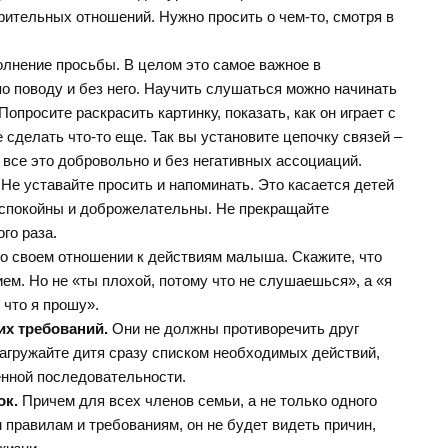
рительных отношений. Нужно просить о чем-то, смотря в
лнение просьбы. В целом это самое важное в
по поводу и без него. Научить слушаться можно начинать
опросите раскрасить картинку, показать, как он играет с
сделать что-то еще. Так вы установите цепочку связей –
 все это добровольно и без негативных ассоциаций.
Не уставайте просить и напоминать. Это касается детей
е спокойны и доброжелательны. Не прекращайте
го раза.
о своем отношении к действиям малыша. Скажите, что
ем. Но не «ты плохой, потому что не слушаешься», а «я
 что я прошу».
х требований.
Они не должны противоречить друг
загружайте дитя сразу списком необходимых действий,
енной последовательности.
ок.
Причем для всех членов семьи, а не только одного
равилам и требованиям, он не будет видеть причин,