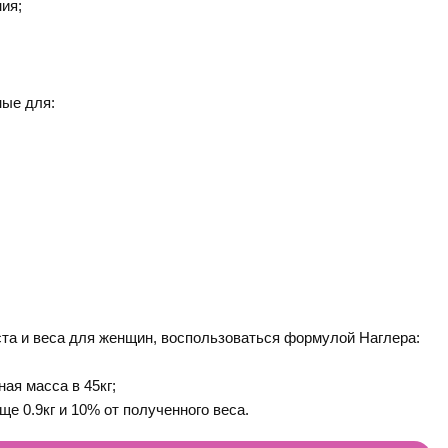
ния;
ные для:
та и веса для женщин, воспользоваться формулой Наглера:
ая масса в 45кг;
е 0.9кг и 10% от полученного веса.