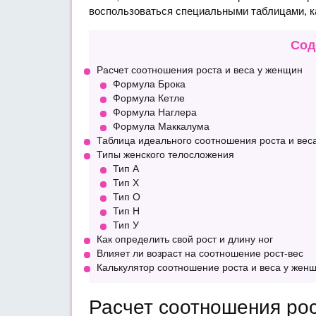
воспользоваться специальными таблицами, к
Сод
Расчет соотношения роста и веса у женщин
Формула Брока
Формула Кетле
Формула Наглера
Формула Маккалума
Таблица идеального соотношения роста и вес
Типы женского телосложения
Тип А
Тип Х
Тип О
Тип Н
Тип У
Как определить свой рост и длину ног
Влияет ли возраст на соотношение рост-вес
Калькулятор соотношение роста и веса у жен
Расчет соотношения рос