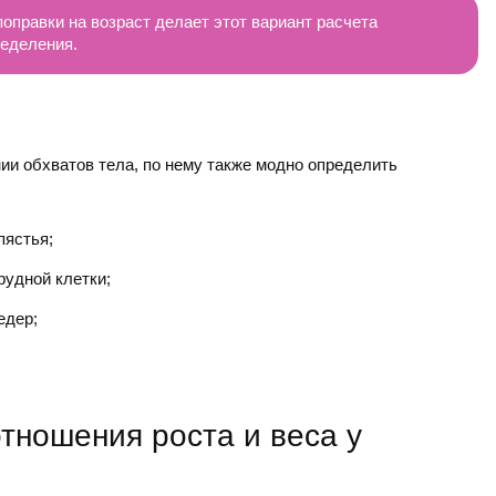
оправки на возраст делает этот вариант расчета
еделения.
и обхватов тела, по нему также модно определить
пястья;
рудной клетки;
едер;
.
тношения роста и веса у