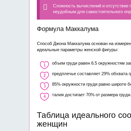
Сложность вычислений и отсутствие п
неудобным для самостоятельного опр
Формула Маккалума
Способ Джона Маккалума основан на измерени
идеальные параметры женской фигуры:
объем груди равен 6.5 окружностям за
предплечье составляет 29% обхвата г
85% окружности груди равно широте б
талия достигает 70% от размера груди
Таблица идеального соо
женщин