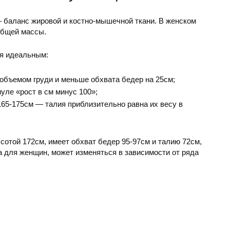
 баланс жировой и костно-мышечной ткани. В женском
общей массы.
ся идеальным:
 объемом груди и меньше обхвата бедер на 25см;
ле «рост в см минус 100»;
165-175см — талия приблизительно равна их весу в
сотой 172см, имеет обхват бедер 95-97см и талию 72см,
ма для женщин, может изменяться в зависимости от ряда