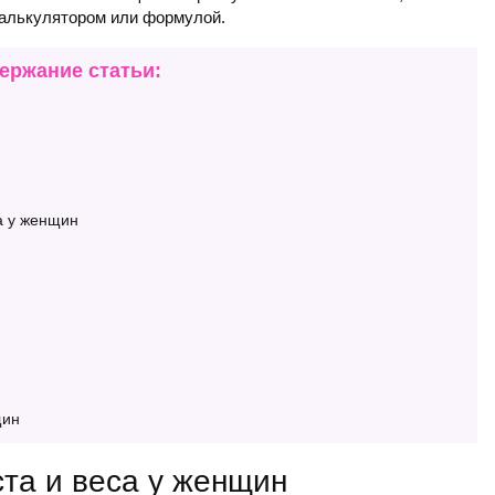
алькулятором или формулой.
ержание статьи:
а у женщин
щин
та и веса у женщин