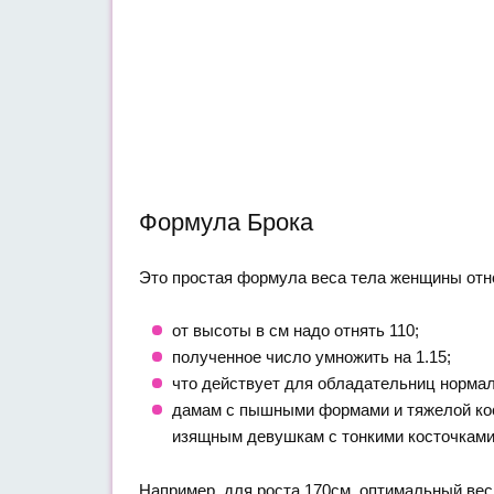
Формула Брока
Это простая формула веса тела женщины отн
от высоты в см надо отнять 110;
полученное число умножить на 1.15;
что действует для обладательниц нормал
дамам с пышными формами и тяжелой кос
изящным девушкам с тонкими косточками,
Например, для роста 170см, оптимальный вес = 