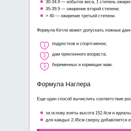
30-34.9 — избыток веса, 1 степень ожире
35-39.9 — ожирение второй степени;
> 40 — ожирение третьей степени.
Формула Кетле может допускать ложные дан
подростков и спортсменок;
дам преклонного возраста;
беременных и кормящих мам.
Формула Наглера
Еще один способ вычислить соответствие рос
за основу взяты высота 152.4см и идеальн
для каждых 2.45см сверху добавляется ещ