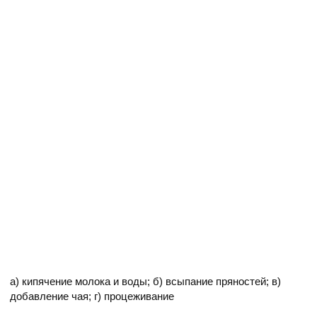
а) кипячение молока и воды; б) всыпание пряностей; в)
добавление чая; г) процеживание