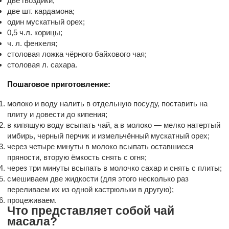
две гвоздики;
две шт. кардамона;
один мускатный орех;
0,5 ч.л. корицы;
ч. л. фенхеля;
столовая ложка чёрного байхового чая;
столовая л. сахара.
Пошаговое приготовление:
молоко и воду налить в отдельную посуду, поставить на
плиту и довести до кипения;
в кипящую воду всыпать чай, а в молоко — мелко натертый
имбирь, черный перчик и измельчённый мускатный орех;
через четыре минуты в молоко всыпать оставшиеся
пряности, вторую ёмкость снять с огня;
через три минуты всыпать в молочко сахар и снять с плиты;
смешиваем две жидкости (для этого несколько раз
переливаем их из одной кастрюльки в другую);
процеживаем.
Что представляет собой чай
масала?