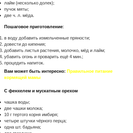
лайм (несколько долек);
пучок мяты;
две ч. л. мёда.
Пошаговое приготовление
:
в воду добавить измельченные пряности;
довести до кипения;
добавить листья растения, молочко, мёд и лайм;
убавить огонь и проварить ещё 4 мин.;
процедить напиток.
Вам может быть интересно:
Правильное питание
кормящей мамы
С фенхелем и мускатным орехом
чашка воды;
две чашки молока;
10 г тертого корня имбиря;
четыре штучки чёрного перца;
одна шт. бадьяна;