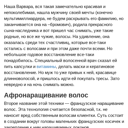
Наша Варвара, вся такая замечательно красивая и
непоколебимая, нашла мужчину своей мечты (конечно
мультимиллиардера, не будем раскрывать его фамилию, но
заканчивается она на –бромович), родила прекрасного
сына-наследника и вот пришел час снимать, уже такие
родные, но все же чужие, волосы. На удивление, она
оказалась среди тех счастливиц, которые все-таки
остались с волосами и при этом даже почти всеми. Но
небольшое годовое восстановление все-таки
понадобилось. Специальный волосенной врач сказал ей
пить капсулки и
витамины
, делать маски и кератиновое
восстановление. Но муж то уже привык к ней, красавице
длинноволосой, и пришлось идти ей покупать тресы. Зато
невредно и на ночь снимать можно.
Афронаращивание волос
Второе название этой техники — французское наращивание
волос. Эта технология считается безопасной, т.к. не
наносит вред собственным волосам клиентки. Суть состоит
в создании вокруг головы маленьких французских косичек и
закрепление к ним наращиваемых локонов.