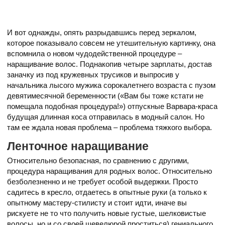
И вот однажды, опять разрыдавшись перед зеркалом,
которое показывало совсем не утешительную картинку, она
вспомнила о новом чудодейственной процедуре –
наращивание волос. Поднакопив четыре зарплаты, достав
заначку из под кружевных трусиков и выпросив у
начальника лысого мужика сорокалетнего возраста с пузом
девятимесячной беременности («Вам бы тоже кстати не
помещала подобная процедура!») отпускные Варвара-краса
будущая длинная коса отправилась в модный салон. Но
там ее ждала новая проблема – проблема тяжкого выбора.
Ленточное наращивание
Относительно безопасная, по сравнению с другими,
процедура наращивания для родных волос. Относительно
безболезненно и не требует особой выдержки. Просто
садитесь в кресло, отдаетесь в опытные руки (а только к
опытному мастеру-стилисту и стоит идти, иначе вы
рискуете не то что получить новые густые, шелковистые
волосы, но и со своей шевелюрой проститься) гениального