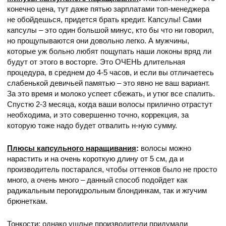
конечно цена, тут даже пятью зарплатами топ-менеджера
не обойдешься, придется брать кредит. Капсулы! Сами
капсулы – это один большой минус, кто бы что ни говорил,
но прощупываются они довольно легко. А мужчины,
которые уж больно любят пощупать наши локоны вряд ли
будут от этого в восторге. Это ОЧЕНЬ длительная
процедура, в среднем до 4-5 часов, и если вы отличаетесь
слабенькой девичьей памятью – это явно не ваш вариант.
За это время и молоко успеет сбежать, и утюг все спалить.
Спустю 2-3 месяца, когда ваши волосы прилично отрастут
необходима, и это совершенно точно, коррекция, за
которую тоже надо будет отвалить н-ную сумму.
Плюсы капсульного наращивания
:
волосы можно
нарастить и на очень короткую длину от 5 см, да и
производитель постарался, чтобы оттенков было не просто
много, а очень много – данный способ подойдет как
радикальным перогидрольным блондинкам, так и жгучим
брюнеткам.
Тонкости
: однако ушлые производители придумали