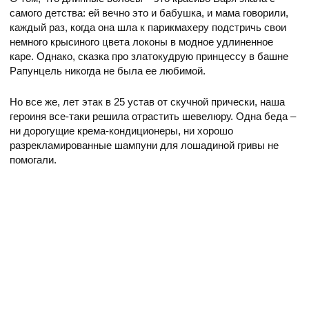
самого детства: ей вечно это и бабушка, и мама говорили,
каждый раз, когда она шла к парикмахеру подстричь свои
немного крысиного цвета локоны в модное удлиненное
каре. Однако, сказка про златокудрую принцессу в башне
Рапунцель никогда не была ее любимой.
Но все же, лет этак в 25 устав от скучной прически, наша
героиня все-таки решила отрастить шевелюру. Одна беда –
ни дорогущие крема-кондиционеры, ни хорошо
разрекламированные шампуни для лошадиной гривы не
помогали.