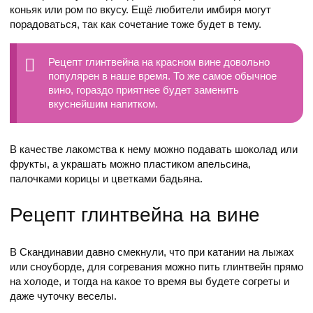
коньяк или ром по вкусу. Ещё любители имбиря могут
порадоваться, так как сочетание тоже будет в тему.
Рецепт глинтвейна на красном вине довольно
популярен в наше время. То же самое обычное
вино, гораздо приятнее будет заменить
вкуснейшим напитком.
В качестве лакомства к нему можно подавать шоколад или
фрукты, а украшать можно пластиком апельсина,
палочками корицы и цветками бадьяна.
Рецепт глинтвейна на вине
В Скандинавии давно смекнули, что при катании на лыжах
или сноуборде, для согревания можно пить глинтвейн прямо
на холоде, и тогда на какое то время вы будете согреты и
даже чуточку веселы.