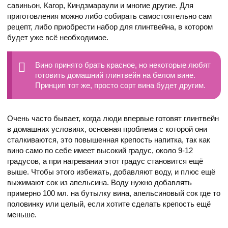
савиньон, Кагор, Киндзмараули и многие другие. Для
приготовления можно либо собирать самостоятельно сам
рецепт, либо приобрести набор для глинтвейна, в котором
будет уже всё необходимое.
Вино принято брать красное, но некоторые любят
готовить домашний глинтвейн на белом вине.
Принцип тот же, просто сорт вина будет другим.
Очень часто бывает, когда люди впервые готовят глинтвейн
в домашних условиях, основная проблема с которой они
сталкиваются, это повышенная крепость напитка, так как
вино само по себе имеет высокий градус, около 9-12
градусов, а при нагревании этот градус становится ещё
выше. Чтобы этого избежать, добавляют воду, и плюс ещё
выжимают сок из апельсина. Воду нужно добавлять
примерно 100 мл. на бутылку вина, апельсиновый сок где то
половинку или целый, если хотите сделать крепость ещё
меньше.