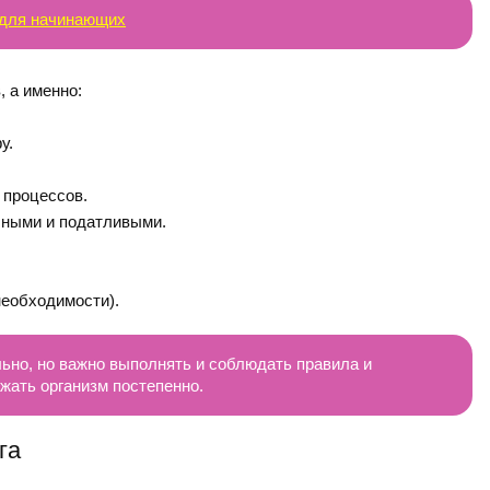
 для начинающих
, а именно:
у.
 процессов.
чными и податливыми.
.
необходимости).
ьно, но важно выполнять и соблюдать правила и
ужать организм постепенно.
га