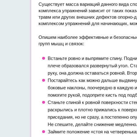
Существует масса вариаций данного вида спо
комплекса упражнений зависит от таких показ
травм или других внешних дефектов опорно-д
комплексом упражнений для начинающих, мож
Опишем наиболее эффективные и безопасные
групп мышц и связок:
Встаньте ровно и выпрямите спину. Подним
плече образовался развернутый угол. Ст
руку, она должна оставаться ровной. Вто
Постарайтесь как можно дальше выдвинут
боковые наклоны, поочередно в каждую из
помогите рукой, подоприте кисть под под
Станьте спиной к ровной поверхности сте
раскрылись и плотно прижались к поверх
приседания, но не сразу, а постепенно оп
Не спешите, делайте снижение медленно
Займите положение «стоя на четверенька