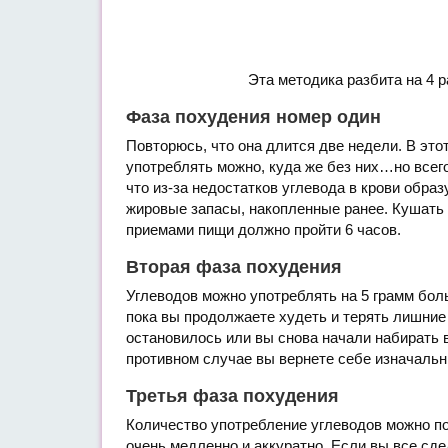
Эта методика разбита на 4 
Фаза похудения номер один
Повторюсь, что она длится две недели. В это
употреблять можно, куда же без них…но всего
что из-за недостатков углевода в крови обра
жировые запасы, накопленные ранее. Кушать 
приемами пищи должно пройти 6 часов.
Вторая фаза похудения
Углеводов можно употреблять на 5 грамм боль
пока вы продолжаете худеть и терять лишние
остановилось или вы снова начали набирать в
противном случае вы вернете себе изначальны
Третья фаза похудения
Количество употребление углеводов можно по
очень медленно и аккуратно. Если вы все сде